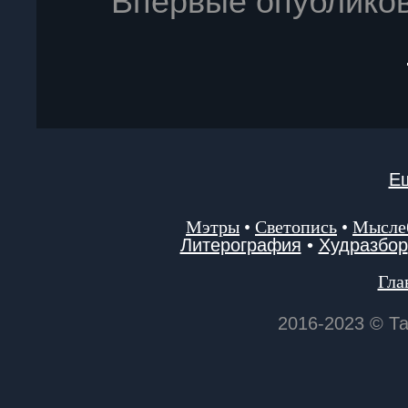
Впервые опублико
Ещ
Мэтры
•
Светопись
•
Мысле
Литерография
•
Худразбор
Гла
2016-2023 © Т