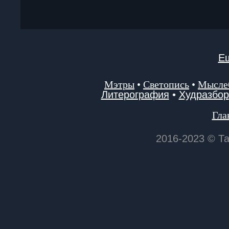
Ещ
Мэтры
•
Светопись
•
Мысле
Литерография
•
Худразбор
Гла
2016-2023 © Т