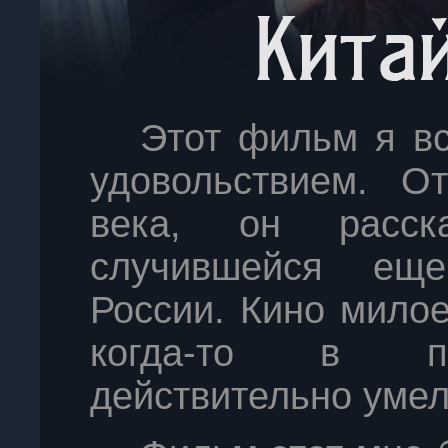
Этот фильм я в
удовольствием. О
века, он расск
случившейся ещ
России. Кино мило
когда-то в по
действительно умел