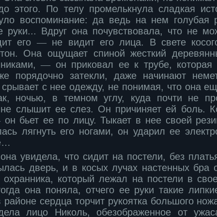
о этого. По телу промелькнула сладкая ист
уло воспоминание: да ведь на нем голубая 
е руки... Вдруг она почувствовала, что не мо
дит его
―
не видит его лица. В свете косог
тон. Она ощущает спиной жесткий деревянн
чниками,
―
он приковал ее к трубе, которая
уже порядочно затекли, даже начинают неме
срывает с нее одежду, не понимая, что она ещ
к, ночью, в темном углу, куда почти не пр
 не слышит ее слез. Он причиняет ей боль. К
―
он бьет ее по лицу. Тыкает в нее своей рези
лась лягнуть его ногами, он ударил ее электр
е…
 она увидела, что сидит на постели, без плат
рылась дверь, и в косых лучах настенных бра 
о охранника, который лежал на постели в свое
тогда она поняла, отчего ее руки такие липк
в районе сердца торчит рукоятка большого нож
идела лицо Николь, обезображенное от ужа