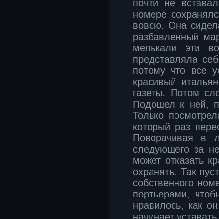
почти не вставал
номере сохранялс
вовсю. Она сидел
разбавленный ма
мелькали эти в
представляла себе
потому что все у
красивый итальян
газеты. Потом сл
Подошел к ней, п
Только посмотрел
который раз пере
Поворачивая в л
следующего за не
может отказать к
охранять. Так пус
собственного номе
портьерами, чтоб
нравилось, как он
начинает уставать