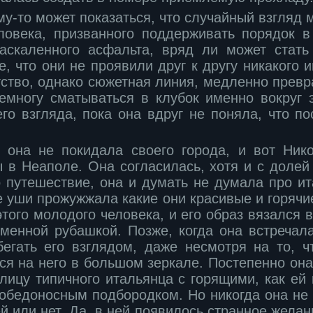
у-то может показаться, что случайный взгляд 
овека, призванного поддерживать порядок 
аскаленного асфальта, вряд ли может стать
е, что они не проявили друг к другу никакого и
ство, однако сюжетная линия, медленно превр
емногу сматываться в клубок именно вокруг э
го взгляда, пока она вдруг не поняла, что п
 она не покидала своего города, и вот Ник
 в Неаполе. Она согласилась, хотя и с долей
о путешествие, она и думать не думала про ит
е уши прожужжала какие они красивые и горячи
того молодого человека, и его образ вязался 
рменной рубашкой. Позже, когда она встречала
бегать его взглядом, даже несмотря на то, ч
ся на него в большом зеркале. Постепенно он
лицу типичного итальянца с горящими, как ей 
обедоносным подбородком. Но никогда она не
ей или нет. Да, в ней появилось странное желан