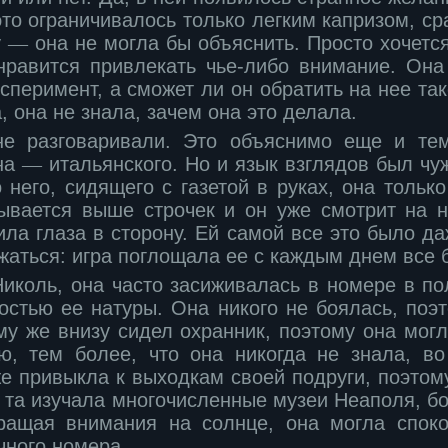
это ограничивалось только легким капризом, с
у
―
она не могла бы объяснить. Просто хочется
равится привлекать чье-либо внимание. Она
сперимент, а сможет ли он обратить на нее та
 она не знала, зачем она это делала.
не разговаривали. Это объяснимо еще и тем
она
―
итальянского. Но и язык взглядов был чу
него, сидящего с газетой в руках, она только
зывается выше строчек и он уже смотрит на н
ла глаза в сторону. Ей самой все это было д
жаться: игра поглощала ее с каждым днем все
Николь, она часто засиживалась в номере в п
остью ее натуры. Она никого не боялась, поэт
му же внизу сидел охранник, поэтому она мог
ю, тем более, что она никогда не знала, во
е привыкла к выходкам своей подруги, поэтом
 та изучала многочисленные музеи Неаполя, б
ращая внимания на солнце, она могла спок
чного номера.