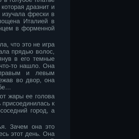
 которая дразнит и
ь изучала фрески в
лощена Италией в
янцем в форменной
а, что это не игра
рала прядью волос,
янув в его темные
 что-то нашло. Она
 правым и левым
ежав во двор, она
ебе…
 от жары ее голова
ь присоединилась к
соседний город, а
ья. Зачем она это
есь этот день. Она