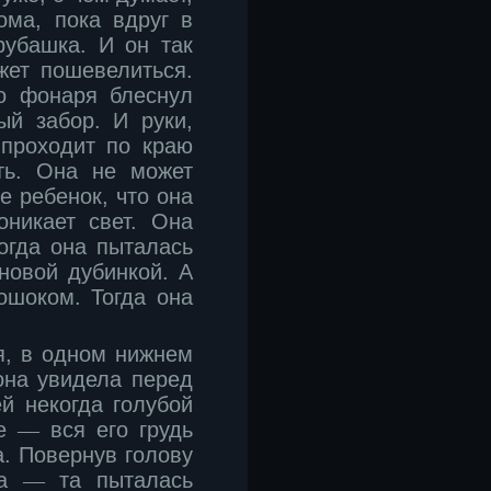
ома, пока вдруг в
рубашка. И он так
жет пошевелиться.
о фонаря блеснул
ый забор. И руки,
 проходит по краю
ть. Она не может
е ребенок, что она
оникает свет. Она
огда она пыталась
новой дубинкой. А
ошоком. Тогда она
ья, в одном нижнем
она увидела перед
й некогда голубой
ие
―
вся его грудь
а. Повернув голову
са
―
та пыталась