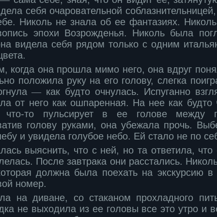
дела себя очаровательной соблазнительницей,
ебе. Николь не знала об ее фантазиях. Никол
вопись эпохи Возрожденья. Николь была пог
 она видела себя рядом только с одним италь
цвета.
 когда она прошла мимо него, она вдруг понял
но положила руку на его голову, слегка поиг
огнула
―
как будто очнулась. Испуганно взгл
ила от него как ошпаренная. На нее как будто
ак что-то пульсирует в ее голове между
атив голову руками, она убежала прочь. Выб
небу и увидела голубое небо. Ей стало не по с
ась выяснить, что с ней, но та ответила, что
елась. После завтрака они расстались. Никол
 которая должна была поехать на экскурсию в 
вой номер.
ла на диване, со стаканом прохладного пит
ка не выходила из ее головы все это утро и в