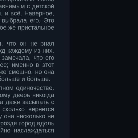
равнимым с детской
, и всё. Наверное,
 выбрала его. Это
кое же пристальное
, что он не знал
жд каждому из них.
 замечала, что его
ее; именно в этот
аже смешно, но она
 больше и больше.
олном одиночестве.
ому дверь никогда
ла даже засыпать с
 сколько вернется
у она нисколько не
ороздя город вдоль
ойно наслаждаться