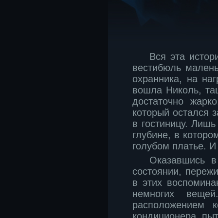
Вся эта истор
вестибюль малень
охранника, на на
вошла Николь, та
достаточно жарк
который остался з
в гостиницу. Лишь
глубине, в котор
голубом платье. И
Оказавшись в
состоянии, переж
в этих воспомин
немногих вещей
расположением 
кондиционера, пы