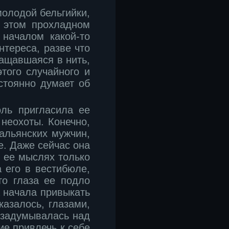
молодой бельгийки,
в этом прохладном
 началом какой-то
нтереса, разве что
ащавшаяся в нить,
того случайного и
остоянно думает об
оль пригласила ее
 неохоты. Конечно,
альянских мужчин,
е. Даже сейчас она
в ее мыслях только
 его в вестибюле,
то глаза ее подло
а начала привыкать
казалось, глазами,
 задумывалась над
ие привлечь к себе