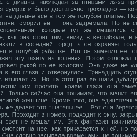
а с дивана, наблюдая за птицами из-за пр
я сумрак и было достаточно прохладно
―
кон
а на диване все в том же голубом платье. По
ртини, сморил ее
―
она задремала. Но не сп
оспоминания, которые тут же мешались с
, как она стоит там, внизу, в вестибюле, и 
ехали в соседний город, а он охраняет тол
ец в голубой рубашке. Вот он заметил ее, о
ожил эту газету на коленях. Потом отложил г
ровел рукой по ее волосам. Она даже не ул
а в его глаза и отвернулась. Тринадцать сту
считывает их. Но на этот раз ее шаги дублир
естничном пролете, краем глаза она замеч
й. Только сейчас она понимает, что манит ег
расивой женщине. Кроме того, она единственна
ть же делает это тщательнее… Вот она беретс
ра. Проходит в номер, подходит к окну, закр
ы свет не мешал им. Эта фантазия начинал
 смотрит на нее, как прикасается к ней, но п
. Она словно засыпала временами, не понимая 