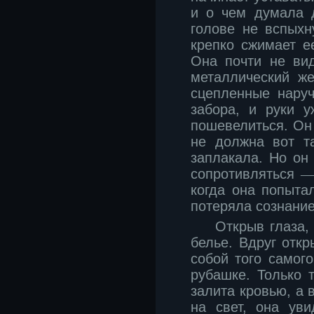
и о чем думала д
голове не вспыхн
крепко сжимает е
Она почти не ви
металлический же
сцепленные нару
забора, и руки 
пошевелиться. Он 
не должна вот та
заплакала. Но он
сопротивляться
когда она попыта
потеряла сознани
Открыв глаза,
белье. Вдруг отк
собой того самог
рубашке. Только 
залита кровью, а 
на свет, она ув