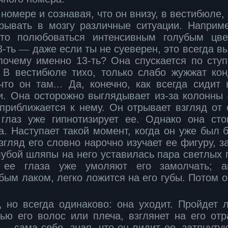
номере и сознавая, что он внизу, в вестибюле,
рывать в мозгу различные ситуации. Наприме
сто полюбоваться интенсивным голубым цве
3-ть
―
даже если ты не суеверен, это всегда в
почему именно 13-ть? Она спускается по ступ
 В вестибюле тихо, только слабо жужжат ко
что он там... Да, конечно, как всегда сидит
и. Она осторожно выглядывает из-за колонны
приближается к нему. Он отрывает взгляд от с
глаз уже гипнотизирует ее. Однако она ст
а. Наступает такой момент, когда он уже был 
взгляд его словно нарочно изучает ее фигуру, з
лубой шляпы на него уставилась пара светлых г
 ее глаза уже умоляют его замолчать; ак
ым лаком, легко ложится на его губы. Потом 
, но всегда одинаково: она уходит. Пройдет 
ью его волос или плеча, взглянет на его отр
я
―
сама себе, зная, что он видит ее, затянуту