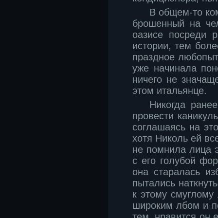
В общем-то ком
брошенный на чел
оазисе посреди р
истории, тем боле
праздное любопыт
уже начинала пон
ничего не значаще
этом итальянце.
Никогда ранее
провести каникулы
соглашаясь на эт
хотя Николь ей вс
не помнила лица э
с его голубой фо
она старалась из
пытались наткнуть
к этому смуглому 
широким лбом и п
тем, нравится он 