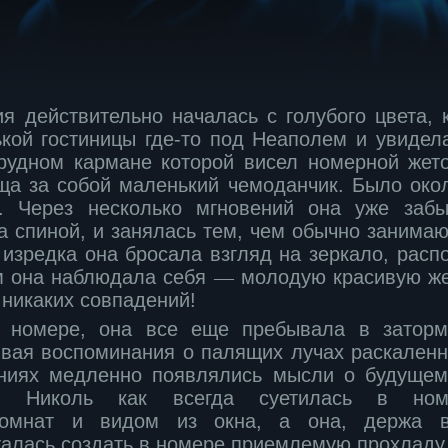
ия действительно началась с голубого цвета,
кой гостиницы где-то под Неаполем и увидел
грудном кармане которой висел номерной жет
ща за собой маленький чемоданчик. Было око
о. Через несколько мгновений она уже забы
а спиной, и занялась тем, чем обычно занима
 изредка она бросала взгляд на зеркало, расп
ом она наблюдала себя
―
молодую красивую же
 никаких совпадений!
 номере, она все еще пребывала в заторм
ивая воспоминания о палящих лучах раскаленно
аниях медленно появлялись мысли о будущем
. Николь как всегда суетилась в ном
комнат и видом из окна, а она, держа в
талась создать в номере приемлемую прохладу