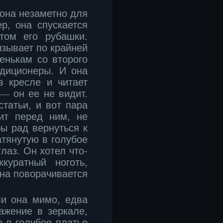
 она незаметно для
р, она спускается
том его рубашки.
ызывает по крайней
енькам со второго
ндиционеры. И она
 в кресле и читает
―
он ее не видит.
татьи, и вот пара
оит перед ним, не
бы рад вернуться к
атянутую в голубое
лаз. Он хотел что-
куратный ноготь,
она поворачивается
ли она мимо, едва
ажение в зеркале,
ю в голубое платье