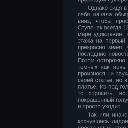
Однако сидя в 
себя начала обыг
вниз, чтобы про
Ступенек всегда 1
мере удивление: 
этажа на первый.
прекрасно знает, 
последние новост
Потом осторожно 
темных как ночь 
произнося ни звук
своей статье, но 
платье. Из-под го
то спросить, но
покрашенный голуб
и просто уходит.
Так или иначе
коснувшись ладон
просто улыбнетс