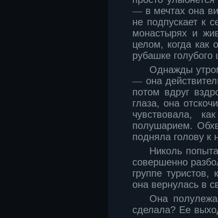
―
в мечтах она ви
не подпускает к с
монастырях и жи
целом, когда как
рубашке голубого 
Однажды утром,
―
она действитель
потом вдруг вздр
глаза, она отскоч
чувствовала, к
полушарием. Обхв
подняла голову к 
Николь попытал
совершенно разбол
группе туристов,
она вернулась в с
Она полулежа
сделала? Ее выход