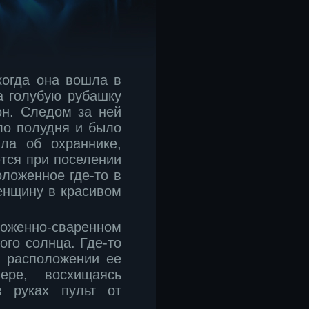
 когда она вошла в
а голубую рубашку
он. Следом за ней
ло полудня и было
ла об охраннике,
ются при поселении
оложенное где-то в
нщину в красивом
оженно-сваренном
го солнца. Где-то
 расположении ее
ере, восхищаясь
 руках пульт от
.