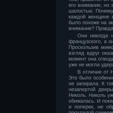
его внимание, но 
шалостью. Почем
каждой женщине н
было похоже на эк
внимание? Правда,
Они никогда 
французского, а 
Проскользив мимо 
взгляд вдруг ока
момент она отводи
уже не могла удер
В отличие от 
Это было особенн
не запирала. К то
незапертой дверь
Николь. Николь уж
обижалась. И пока
и поперек, не об
прохладой сумере