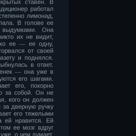
икрытых ставен. В
диционер работал
степенно лимонад,
ала. В голове ее
 выдумками. Она
никто их не видит,
ько ее
―
ее одну,
торвался от своей
азету и поднялся.
ыбнулась в ответ.
пенек
―
она уже в
уются его шагами.
ает его, покорно
о за собой. Он не
я, кого он должен
я за дверную ручку
ывает его тяжелыми
а ей нравится. Ей
отом ее мозг вдруг
уже, о чем думает,