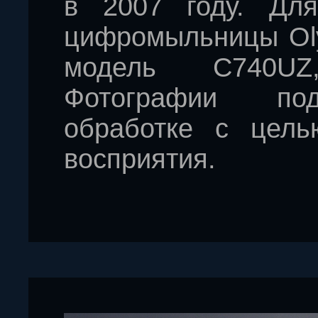
в 200
7
году. Для
цифромыльницы
O
модель С740
UZ
Фотографии по
обработке с цель
восприятия.