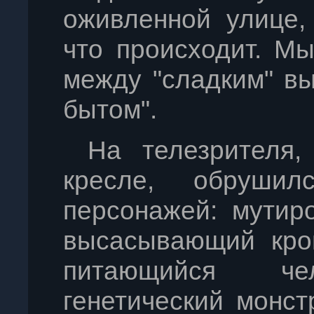
оживленной улице,
что происходит. М
между "сладким" в
бытом".
На телезрителя,
кресле, обруши
персонажей: мутир
высасывающий кров
питающийся чел
генетический монс