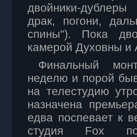
двойники-дублеры 
драк, погони, дал
спины"). Пока дв
камерой Духовны и 
Финальный мон
неделю и порой быв
на телестудию утр
назначена премьер
едва поспевает к в
студия Fox пок