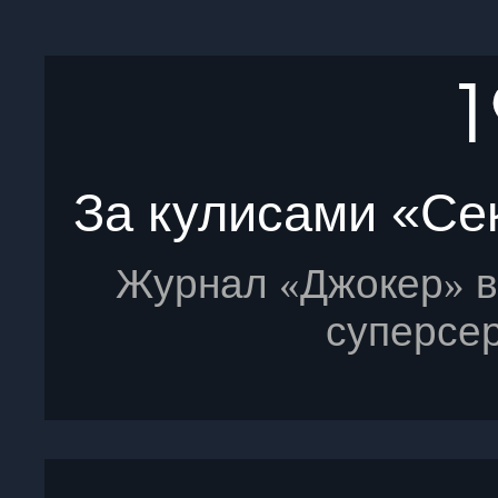
За кулисами
«
Се
Журнал
Джокер
в
«
»
суперсе