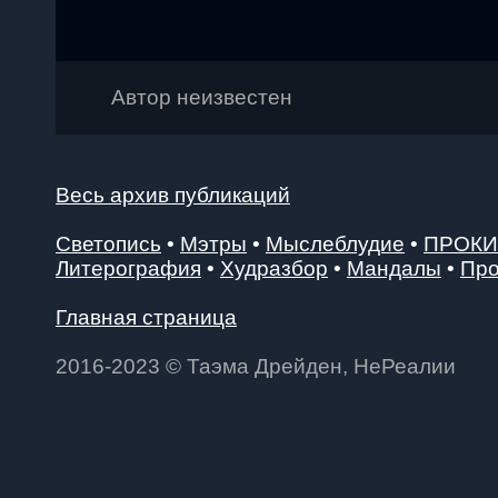
Автор неизвестен
Весь архив публикаций
Светопись
•
Мэтры
•
Мыслеблудие
•
ПРОК
Литерография
•
Худразбор
•
Мандалы
•
Про
Главная страница
2016-2023 © Таэма Дрейден, НеРеалии