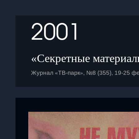
«Секретные материа
Журнал
«
ТВ-парк
»
, №8 (
355
),
19
-
25
фе