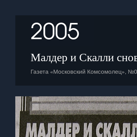
Малдер и Скалли снов
Газета
«
Московский Комсомолец
»
, №0