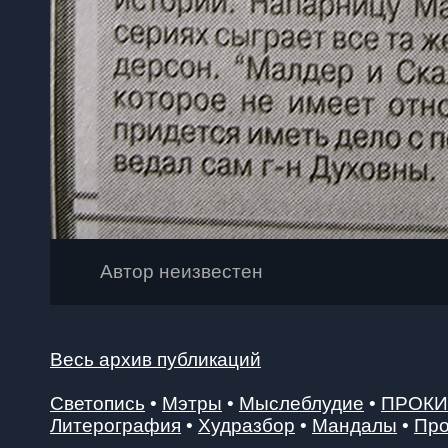
Автор неизвестен
Весь архив публикаций
Светопись
•
Мэтры
•
Мыслеблудие
•
ПРОК
Литерография
•
Худразбор
•
Мандалы
•
Про